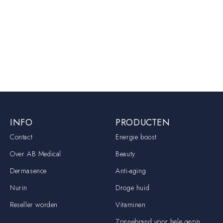
INFO
PRODUCTEN
Contact
Energie boost
Over AB Medical
Beauty
Dermasence
Anti-aging
Nurin
Droge huid
Reseller worden
Vitaminen
Zonnebrand voor hele gezin