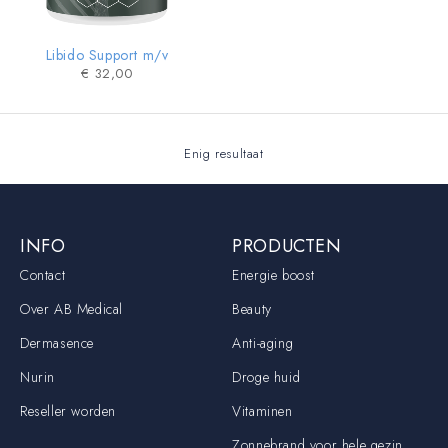
Libido Support m/v
€
32,00
Enig resultaat
INFO
PRODUCTEN
Contact
Energie boost
Over AB Medical
Beauty
Dermasence
Anti-aging
Nurin
Droge huid
Reseller worden
Vitaminen
Zonnebrand voor hele gezin