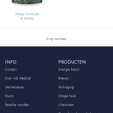
Slaap Formule
€
39,00
Enig resultaat
INFO
PRODUCTEN
Contact
Energie boost
Over AB Medical
Beauty
Dermasence
Anti-aging
Nurin
Droge huid
Reseller worden
Vitaminen