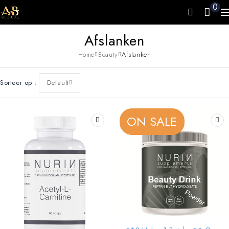
0
Afslanken
Home
Beauty
Afslanken
Sorteer op
Default
ON SALE