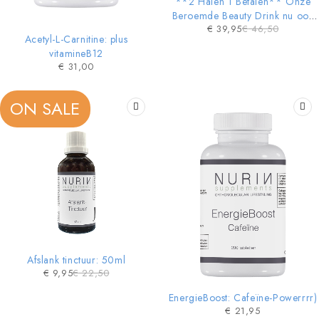
**2 Halen 1 Betalen** Onze
Beroemde Beauty Drink nu ook
€
39,95
€
46,50
in POWDER vorm
Acetyl-L-Carnitine: plus
vitamineB12
€
31,00
ON SALE
Afslank tinctuur: 50ml
€
9,95
€
22,50
EnergieBoost: Cafeïne-Powerrrr)
€
21,95