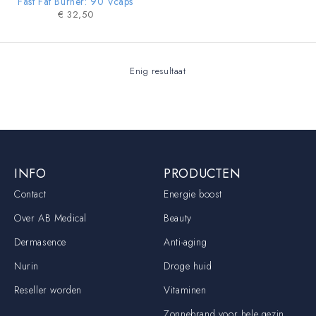
Fast Fat Burner: 90 Vcaps
€
32,50
Enig resultaat
INFO
PRODUCTEN
Contact
Energie boost
Over AB Medical
Beauty
Dermasence
Anti-aging
Nurin
Droge huid
Reseller worden
Vitaminen
Zonnebrand voor hele gezin