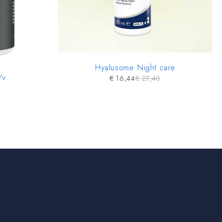
Hyalusome Night care
/v
€
16,44
€
27,40