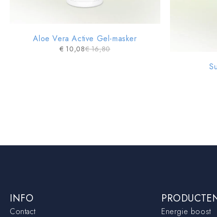
Aloe Vera Active Gel-masker
€
10,08
€
16,80
Su
INFO
PRODUCTE
Contact
Energie boost