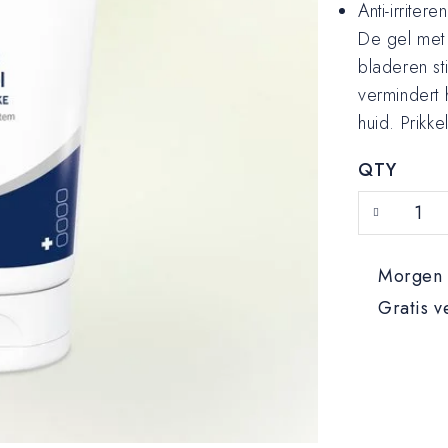
Anti-irritere
De gel met 
bladeren st
vermindert 
huid. Prikk
QTY
Morgen i
Gratis v