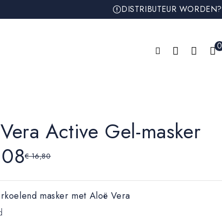
DISTRIBUTEUR WORDEN?
0
 Vera Active Gel-masker
,08
€
16,80
erkoelend masker met Aloë Vera
d