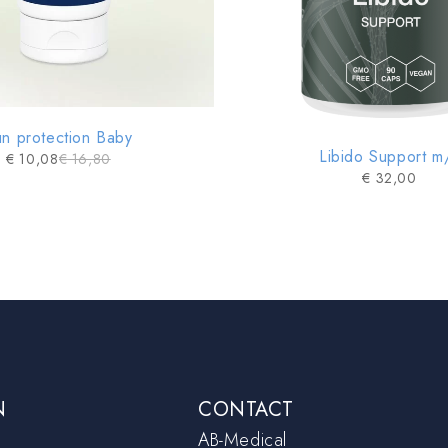
n protection Baby
Libido Support m
€
10,08
€
16,80
€
32,00
N
CONTACT
AB-Medical