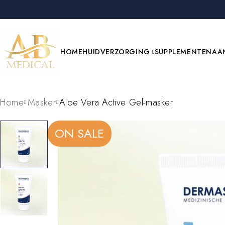
HOME
HUIDVERZORGING
SUPPLEMENTEN
AA
Home
Masker
Aloe Vera Active Gel-masker
ON SALE