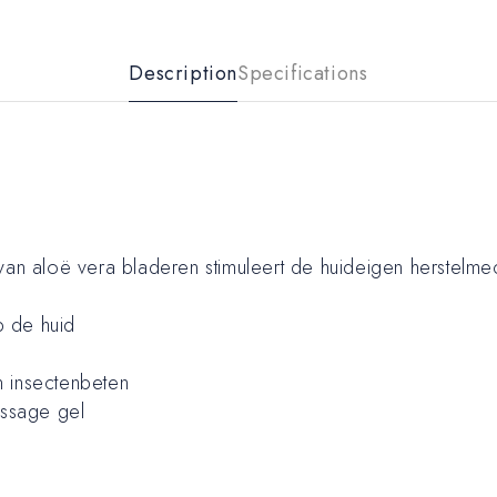
Description
Specifications
 van aloë vera bladeren stimuleert de huideigen herstelm
p de huid
n insectenbeten
assage gel