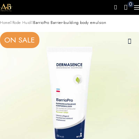
0
Home
Rode Huid
BarrioPro Barrier-building body emulsion
ON SALE