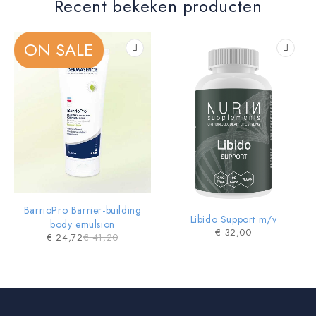
Recent bekeken producten
ON SALE
BarrioPro Barrier-building
Libido Support m/v
body emulsion
€
32,00
€
24,72
€
41,20