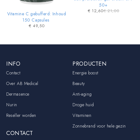
50+
€
12,60
€
21,00
Vitamine C gebufferd: Inhoud
150 Capsules
€
49,50
INFO
PRODUCTEN
Contact
Energie boost
Over AB Medical
Beauty
Dermasence
Anti-aging
Nurin
Droge huid
Reseller worden
Vitaminen
Zonnebrand voor hele gezin
CONTACT