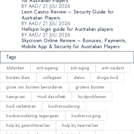
for Australian Players
BY
AAD
21 JULI 2026
Leon Casino Review – Security Guide for
Australian Players
BY
AAD
21 JULI 2026
Hellspin login guide for Australian players
BY
AAD
21 JULI 2026
Skycrown Online Review – Bonuses, Payments,
Mobile App & Security for Australian Players
Tags
Afslanken
anti-ageing
anti-aging
anti-oxidant
borsten klein
collageen
detox
droge huid
groei van borsten bevorderen
grotere borsten
haargroei
Huid decolleté
huidproblemen
huid verbeteren
huidveroudering
huidveroudering tegengaan
huidverzorging
hulp bij gewichtsverlies
hulp bij haarverlies