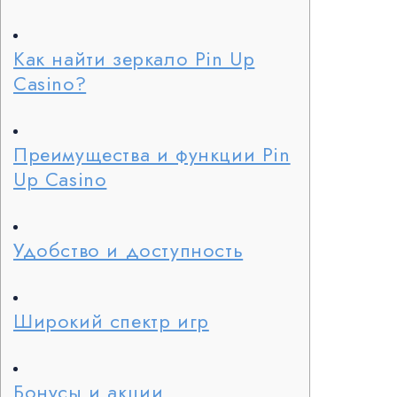
Как найти зеркало Pin Up
Casino?
Преимущества и функции Pin
Up Casino
Удобство и доступность
Широкий спектр игр
Бонусы и акции