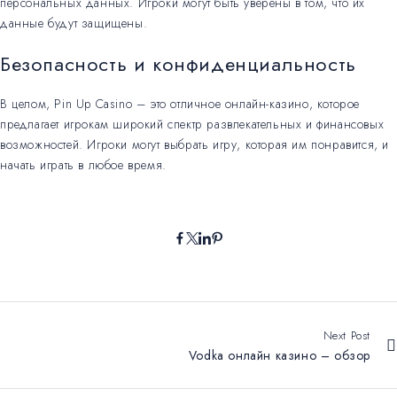
персональных данных. Игроки могут быть уверены в том, что их
данные будут защищены.
Безопасность и конфиденциальность
В целом, Pin Up Casino – это отличное онлайн-казино, которое
предлагает игрокам широкий спектр развлекательных и финансовых
возможностей. Игроки могут выбрать игру, которая им понравится, и
начать играть в любое время.
Next Post
Vodka онлайн казино – обзор