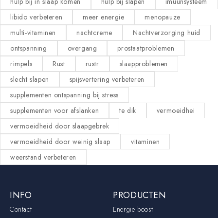
hulp bij in slaap komen
hulp bij slapen
imuunsysteem
libido verbeteren
meer energie
menopauze
multi-vitaminen
nachtcreme
Nachtverzorging huid
ontspanning
overgang
prostaatproblemen
rimpels
Rust
rustr
slaapproblemen
slecht slapen
spijsvertering verbeteren
supplementen ontspanning bij stress
supplementen voor afslanken
te dik
vermoeidhei
vermoeidheid door slaapgebrek
vermoeidheid door weinig slaap
vitaminen
weerstand verbeteren
INFO
PRODUCTEN
Contact
Energie boost