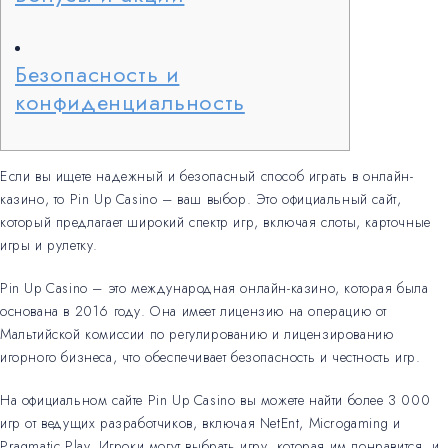
Безопасность и
конфиденциальность
Если вы ищете надежный и безопасный способ играть в онлайн-
казино, то Pin Up Casino – ваш выбор. Это официальный сайт,
который предлагает широкий спектр игр, включая слоты, карточные
игры и рулетку.
Pin Up Casino – это международная онлайн-казино, которая была
основана в 2016 году. Она имеет лицензию на операцию от
Мальтийской комиссии по регулированию и лицензированию
игорного бизнеса, что обеспечивает безопасность и честность игр.
На официальном сайте Pin Up Casino вы можете найти более 3 000
игр от ведущих разработчиков, включая NetEnt, Microgaming и
Pragmatic Play. Игроки могут выбрать игру, которая им понравится, и