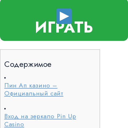
ИГРАТЬ
Содержимое
Пин Ап казино –
Официальный сайт
Вход на зеркало Pin Up
Casino