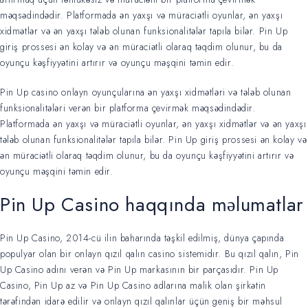
məqsədindədir. Platformada ən yaxşı və müraciətli oyunlar, ən yaxşı
xidmətlər və ən yaxşı tələb olunan funksionalitələr tapıla bilər. Pin Up
giriş prossesi ən kolay və ən müraciətli olaraq təqdim olunur, bu da
oyunçu kəşfiyyətini artırır və oyunçu məşqini təmin edir.
Pin Up casino onlayn oyunçularına ən yaxşı xidmətləri və tələb olunan
funksionalitələri verən bir platforma çevirmək məqsədindədir.
Platformada ən yaxşı və müraciətli oyunlar, ən yaxşı xidmətlər və ən yaxşı
tələb olunan funksionalitələr tapıla bilər. Pin Up giriş prossesi ən kolay və
ən müraciətli olaraq təqdim olunur, bu da oyunçu kəşfiyyətini artırır və
oyunçu məşqini təmin edir.
Pin Up Casino haqqında məlumatlar
Pin Up Casino, 2014-cü ilin baharında təşkil edilmiş, dünya çapında
populyar olan bir onlayn qızıl qalın casino sistemidır. Bu qızıl qalın, Pin
Up Casino adını verən və Pin Up markasının bir parçasıdır. Pin Up
Casino, Pin Up az və Pin Up Casino adlarına malik olan şirkətin
tərəfindən idarə edilir və onlayn qızıl qalınlar üçün geniş bir məhsul