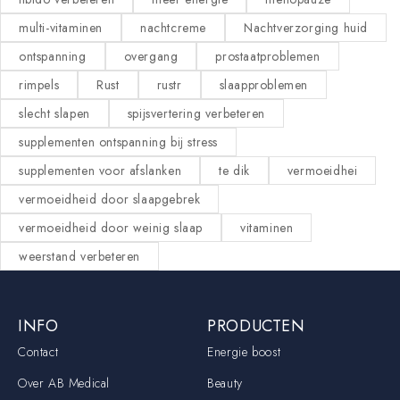
multi-vitaminen
nachtcreme
Nachtverzorging huid
ontspanning
overgang
prostaatproblemen
rimpels
Rust
rustr
slaapproblemen
slecht slapen
spijsvertering verbeteren
supplementen ontspanning bij stress
supplementen voor afslanken
te dik
vermoeidhei
vermoeidheid door slaapgebrek
vermoeidheid door weinig slaap
vitaminen
weerstand verbeteren
INFO
PRODUCTEN
Contact
Energie boost
Over AB Medical
Beauty