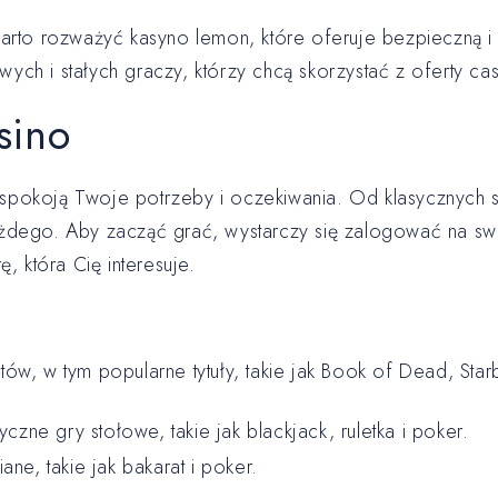
warto rozważyć kasyno lemon, które oferuje bezpieczną i
ych i stałych graczy, którzy chcą skorzystać z oferty ca
sino
aspokoją Twoje potrzeby i oczekiwania. Od klasycznych 
ażdego. Aby zacząć grać, wystarczy się zalogować na sw
 która Cię interesuje.
w, w tym popularne tytuły, takie jak Book of Dead, Starbu
e gry stołowe, takie jak blackjack, ruletka i poker.
ne, takie jak bakarat i poker.