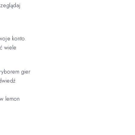
rzeglądaj
woje konto.
ć wiele
 wyborem gier
Odwiedź
 w lemon