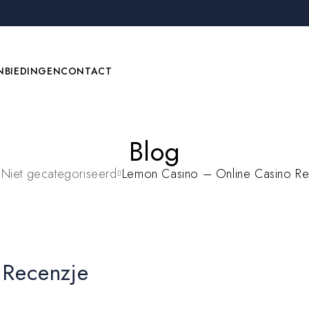
NBIEDINGEN
CONTACT
Blog
Niet gecategoriseerd
Lemon Casino – Online Casino R
 Recenzje