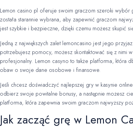
Lemon casino pl oferuje swoim graczom szeroki wybór gi
została starannie wybrana, aby zapewnić graczom najwy
jest szybkie i bezpieczne, dzięki czemu możesz skupić si
Jedną z największych zalet lemoncasino jest jego przyjazn
potrzebujesz pomocy, możesz skontaktować się z nimi w 
profesjonalny. Lemon casyno to także platforma, która
obaw o swoje dane osobowe i finansowe.
Jeśli chcesz doświadczyć najlepszej gry w kasynie online,
odbierz swoje powitalne bonusy, a następnie możesz ci
platforma, która zapewnia swoim graczom najwyższy pozi
Jak zacząć grę w Lemon C