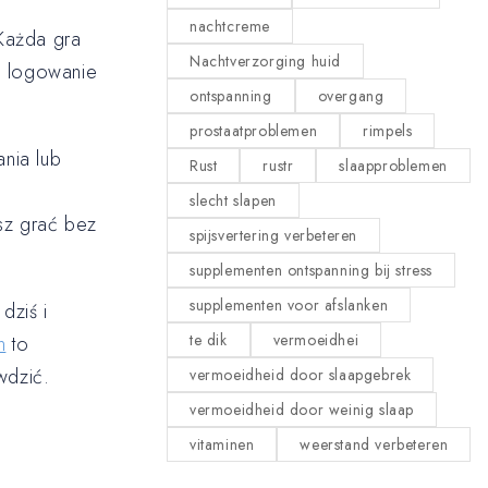
nachtcreme
 Każda gra
Nachtverzorging huid
o logowanie
ontspanning
overgang
prostaatproblemen
rimpels
ania lub
Rust
rustr
slaapproblemen
slecht slapen
sz grać bez
spijsvertering verbeteren
supplementen ontspanning bij stress
supplementen voor afslanken
dziś i
te dik
vermoeidhei
n
to
wdzić.
vermoeidheid door slaapgebrek
vermoeidheid door weinig slaap
vitaminen
weerstand verbeteren