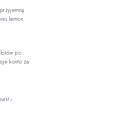
 przyjemną
sino lemon.
slotów po
oje konto za
rst i