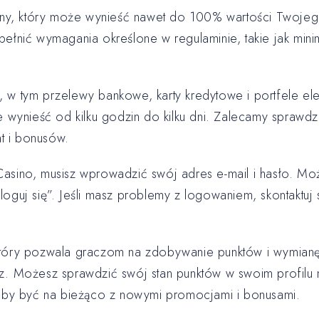
alny, który może wynieść nawet do 100% wartości Twoje
ełnić wymagania określone w regulaminie, takie jak mini
w tym przelewy bankowe, karty kredytowe i portfele ele
 wynieść od kilku godzin do kilku dni. Zalecamy sprawdz
at i bonusów.
asino, musisz wprowadzić swój adres e-mail i hasło. Mo
aloguj się”. Jeśli masz problemy z logowaniem, skontaktuj 
który pozwala graczom na zdobywanie punktów i wymianę
. Możesz sprawdzić swój stan punktów w swoim profilu n
 aby być na bieżąco z nowymi promocjami i bonusami.