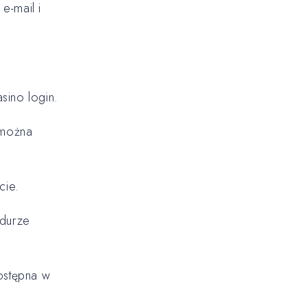
e-mail i
sino login.
 można
cie.
edurze
dostępna w