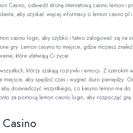
on Casino, odwiedź stronę internetową casino lemon i p
lienta, aby uzyskać więcej informacji o lemon casino pl i
on casino login, aby szybko i łatwo zalogować się na s
one gry. Lemon casyno to miejsce, gdzie możesz znaleź
wanie, które ułatwiają Ci życie.
zystkich, którzy szukają rozrywki i emocji. Z szerokim
ealne miejsce, aby spędzić czas i wygrać dużo pieniędzy. 
ziś, aby doświadczyć wszystkiego, co kasyno lemon ma do
 konto za pomocą lemon casino login, aby rozpocząć grę
 Casino