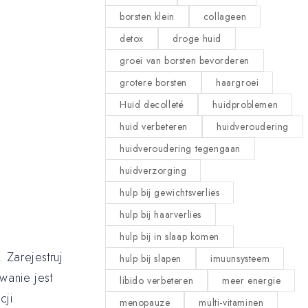
borsten klein
collageen
detox
droge huid
groei van borsten bevorderen
grotere borsten
haargroei
Huid decolleté
huidproblemen
huid verbeteren
huidveroudering
huidveroudering tegengaan
huidverzorging
hulp bij gewichtsverlies
hulp bij haarverlies
hulp bij in slaap komen
 Zarejestruj
hulp bij slapen
imuunsysteem
wanie jest
libido verbeteren
meer energie
cji.
menopauze
multi-vitaminen