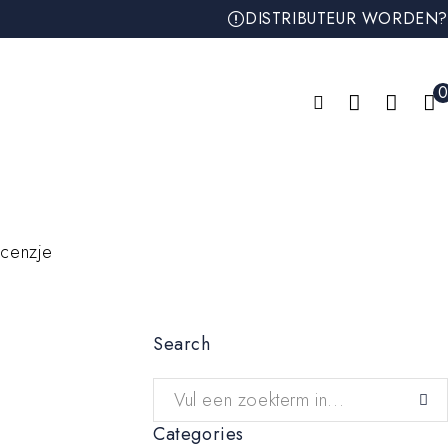
DISTRIBUTEUR WORDEN?
0
ecenzje
Search
Categories