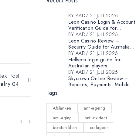
Recent Posts
BY
AAD
21 JULI 2026
Leon Casino Login & Account
Verification Guide for
Australian Players
BY
AAD
21 JULI 2026
Leon Casino Review –
Security Guide for Australian
Players
BY
AAD
21 JULI 2026
Hellspin login guide for
Australian players
BY
AAD
21 JULI 2026
ext Post
Skycrown Online Review –
elry 04
Bonuses, Payments, Mobile
App & Security for Australian
Tags
Players
Afslanken
anti-ageing
anti-aging
anti-oxidant
borsten klein
collageen