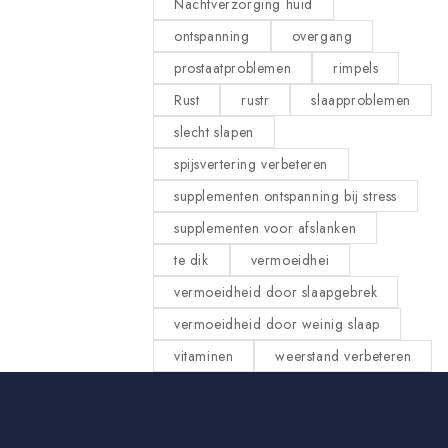
Nachtverzorging huid
ontspanning
overgang
prostaatproblemen
rimpels
Rust
rustr
slaapproblemen
slecht slapen
spijsvertering verbeteren
supplementen ontspanning bij stress
supplementen voor afslanken
te dik
vermoeidhei
vermoeidheid door slaapgebrek
vermoeidheid door weinig slaap
vitaminen
weerstand verbeteren