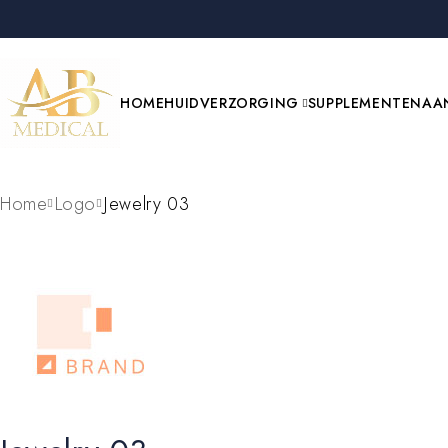
HOME
HUIDVERZORGING
SUPPLEMENTEN
AA
Home
Logo
Jewelry 03