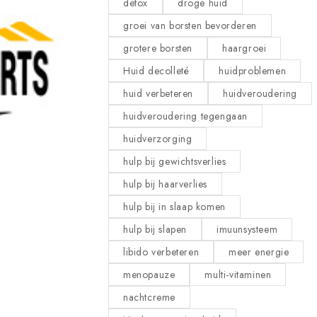
detox
droge huid
groei van borsten bevorderen
grotere borsten
haargroei
Huid decolleté
huidproblemen
huid verbeteren
huidveroudering
huidveroudering tegengaan
huidverzorging
hulp bij gewichtsverlies
12 JULI 2024
hulp bij haarverlies
Auto Part 02
hulp bij in slaap komen
hulp bij slapen
imuunsysteem
libido verbeteren
meer energie
menopauze
multi-vitaminen
nachtcreme