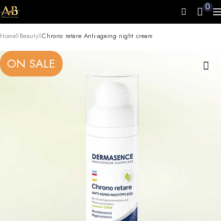
0
Home
Beauty
Chrono retare Anti-ageing night cream
ON SALE