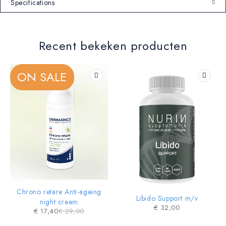
Specifications
Recent bekeken producten
ON SALE
Chrono retare Anti-ageing
Libido Support m/v
night cream
€
32,00
€
17,40
€
29,00